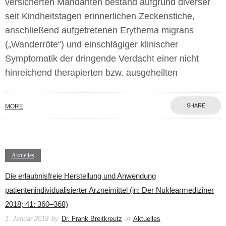
versicherten Mandanten bestand aufgrund diverser
seit Kindheitstagen erinnerlichen Zeckenstiche,
anschließend aufgetretenen Erythema migrans
(„Wanderröte“) und einschlägiger klinischer
Symptomatik der dringende Verdacht einer nicht
hinreichend therapierten bzw. ausgeheilten
SHARE
MORE
Aktuelles
Die erlaubnisfreie Herstellung und Anwendung
patientenindividualisierter Arzneimittel (in: Der Nuklearmediziner
2018; 41: 360–368)
1. Januar 2018
by
Dr. Frank Breitkreutz
in
Aktuelles