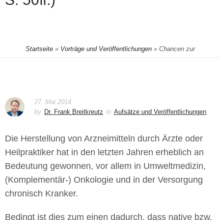
Startseite
»
Vorträge und Veröffentlichungen
»
Chancen zur
Individualisierung der Therapie: Die Eigenherstellung von Arzneimitteln
gem. § 13 Abs. 2b AMG durch Ärzte und Heilpraktiker (in: NHK 05/2014,
27. Mai 2014
S. 50ff.)
by
Dr. Frank Breitkreutz
in
Aufsätze und Veröffentlichungen
Die Herstellung von Arzneimitteln durch Ärzte oder
Heilpraktiker hat in den letzten Jahren erheblich an
Bedeutung gewonnen, vor allem in Umweltmedizin,
(Komplementär-) Onkologie und in der Versorgung
chronisch Kranker.
Bedingt ist dies zum einen dadurch, dass native bzw.